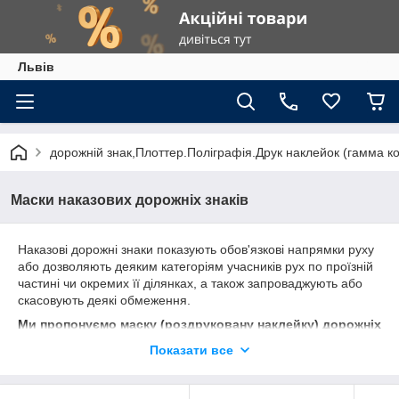
Львів
дорожній знак,Плоттер.Поліграфія.Друк наклейок (гамма к
Маски наказових дорожніх знаків
Наказові дорожні знаки показують обов'язкові напрямки руху
або дозволяють деяким категоріям учасників рух по проїзній
частині чи окремих її ділянках, а також запроваджують або
скасовують деякі обмеження.
Ми пропонуємо маску (роздруковану наклейку) дорожніх
знаків на світловідбиваючої плівки без металевої
Показати все
основи.