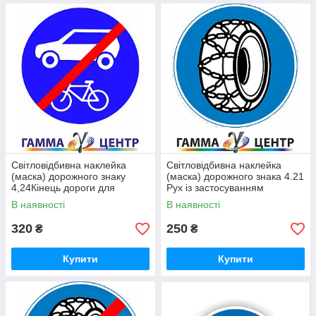
Світловідбивна наклейка
Світловідбивна наклейка
(маска) дорожного знаку
(маска) дорожного знака 4.21
4,24Кінець дороги для
Рух із застосуванням
суміщеного руху легкових
ланцюгів проти ковзання
В наявності
В наявності
автомобілів та велосипедів
320
250
₴
₴
Купити
Купити