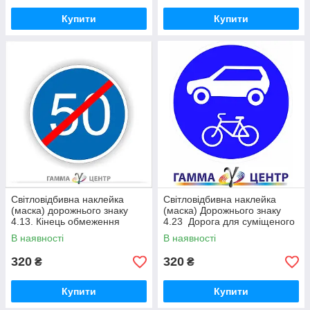
Купити
Купити
Світловідбивна наклейка
Світловідбивна наклейка
(маска) дорожнього знаку
(маска) Дорожнього знаку
4.13. Кінець обмеження
4.23 Дорога для суміщеного
мінімальної швидкості
руху легкових автомобілів та
В наявності
В наявності
велосипедів
320
320
₴
₴
Купити
Купити