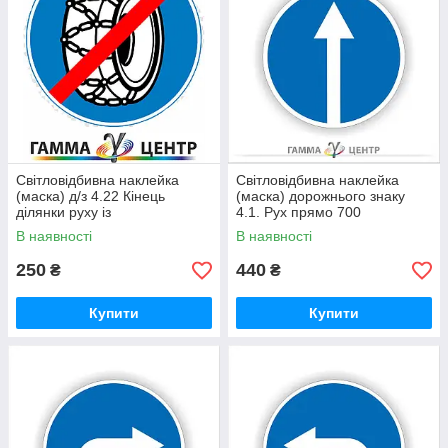
Світловідбивна наклейка
Світловідбивна наклейка
(маска) д/з 4.22 Кінець
(маска) дорожнього знаку
ділянки руху із
4.1. Рух прямо 700
застосуванням ланцюгів
В наявності
В наявності
проти ковзання
250
440
₴
₴
Купити
Купити