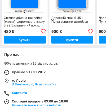
Світловідбивна наклейка
Дорожній знак 5.45.1
Доро
(маска) дорожнього знаку
Пункт зупинки автобуса
Пунк
5.72 Залізничний вокзал
чи пункт зупинки поїздів
480
900
900
₴
₴
Купити
Купити
Про нас
80% позитивних з 15 відгуків за рік
Працює з 17.01.2012
м. Львів
В.Великого, 4, Львів, Україна
Контакти
Сьогодні працює з 09:00 до 18:00
Показати весь графік роботи