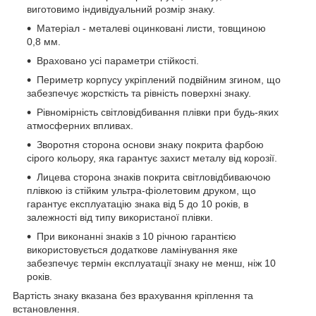
виготовимо індивідуальний розмір знаку.
Матеріал - металеві оцинковані листи, товщиною
0,8 мм.
Враховано усі параметри стійкості.
Периметр корпусу укріплений подвійним згином, що
забезпечує жорсткість та рівність поверхні знаку.
Рівномірність світловідбивання плівки при будь-яких
атмосферних впливах.
Зворотня сторона основи знаку покрита фарбою
сірого кольору, яка гарантує захист металу від корозії.
Лицева сторона знаків покрита світловідбиваючою
плівкою із стійким ультра-фіолетовим друком, що
гарантує експлуатацію знака від 5 до 10 років, в
залежності від типу використаної плівки.
При виконанні знаків з 10 річною гарантією
використовується додаткове ламінування яке
забезпечує термін експлуатації знаку не менш, ніж 10
років.
Вартість знаку вказана без врахування кріплення та
встановлення.