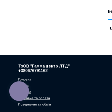
І
Ц
ТзОВ "Гамма центр ЛТД"
+380676791162
Головна
Товари
КНОПКА
Про нас
ЗВ'ЯЗКУ
Доставка та оплата
Повернення та обмін