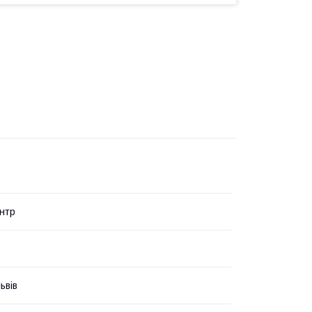
нтр
ьвів