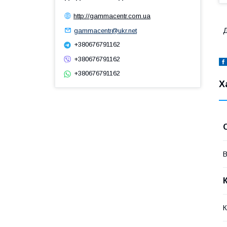
http://gammacentr.com.ua
Д
gammacentr@ukr.net
+380676791162
+380676791162
+380676791162
Х
В
К