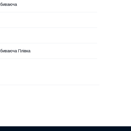
дбиваюча
дбиваюча Плівка