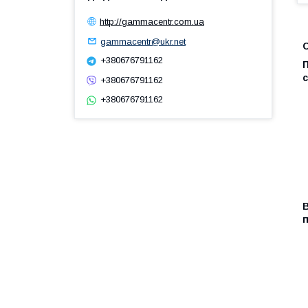
http://gammacentr.com.ua
gammacentr@ukr.net
С
+380676791162
П
с
+380676791162
+380676791162