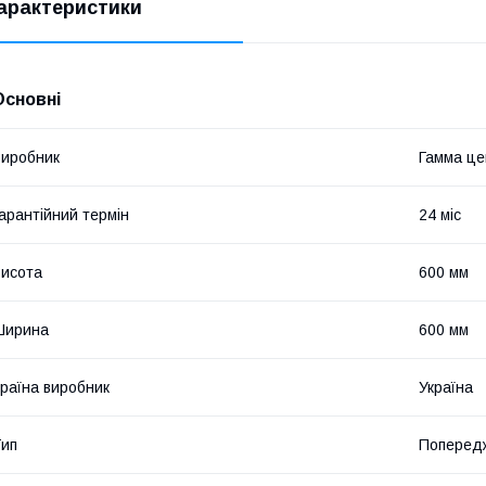
арактеристики
Основні
иробник
Гамма це
арантійний термін
24 міс
исота
600 мм
Ширина
600 мм
раїна виробник
Україна
ип
Попередж