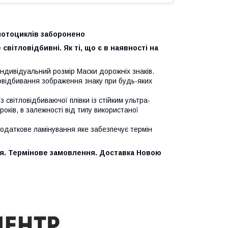
 мотоциклів заборонено
світловідбивні. Як ті, що є в наявності на
о індивідуальний розмір Маски дорожніх знаків.
тловідбивання зображення знаку при будь-яких
їз світловідбиваючої плівки із стійким ультра-
оків, в залежності від типу використаної
додаткове ламінування яке забезпечує термін
я. Термінове замовлення. Доставка Новою