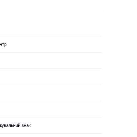
нтр
увальний знак