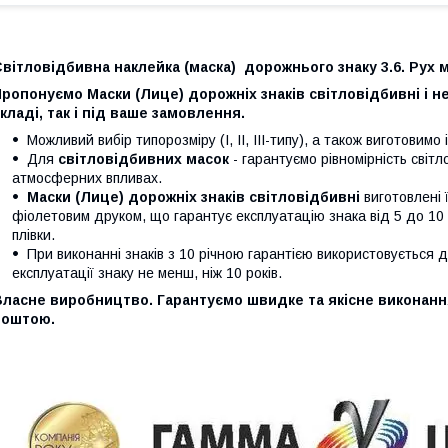
вітловідбивна наклейка (маска) дорожнього знаку 3.6. Рух
ропонуємо Маски (Лице) дорожніх знаків світловідбивні і не 
кладі, так і під ваше замовлення.
Можливий вибір типорозміру (І, ІІ, ІІІ-типу), а також виготовим
Для
світловідбивних масок
- гарантуємо рівномірність сві
атмосферних впливах.
Маски (Лице) дорожніх знаків світловідбивні
виготовлені 
фіолетовим друком, що гарантує експлуатацію знака від 5 до 10 р
плівки.
При виконанні знаків з 10 річною гарантією використовується 
експлуатації знаку не менш, ніж 10 років.
Власне виробництво. Гарантуємо швидке та якісне виконанн
поштою.