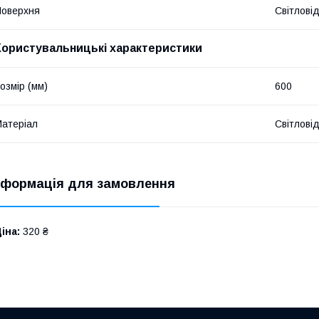
оверхня
Світлові
Користувальницькі характеристики
озмір (мм)
600
атеріал
Світлові
нформація для замовлення
іна:
320 ₴