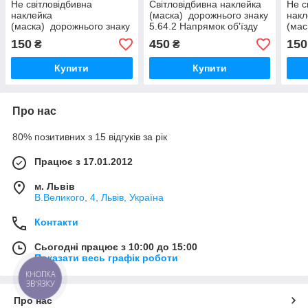
Не світловідбивна
Світловідбивна наклейка
Не с
наклейка
(маска) дорожнього знаку
накл
(маска) дорожнього знаку
5.64.2 Напрямок об'їзду
(мас
5.32.2 Тупік
5.32
150
450
150
₴
₴
Купити
Купити
Про нас
80% позитивних з 15 відгуків за рік
Працює з 17.01.2012
м. Львів
В.Великого, 4, Львів, Україна
Контакти
Сьогодні працює з 10:00 до 15:00
Показати весь графік роботи
КНОПКА
ЗВ'ЯЗКУ
Про нас