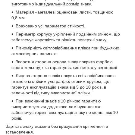
виготовимо індивідуальний розмір знаку.
Матеріал - металеві оцинковані листи, товщиною
0,8 мм.
Враховано усі параметри стійкості.
Периметр корпусу укріплений подвійним згином, що
забезпечує жорсткість та рівність поверхні знаку.
Рівномірність світловідбивання плівки при будь-яких
атмосферних впливах.
Зворотня сторона основи знаку покрита фарбою
сірого кольору, яка гарантує захист металу від корозії.
Лицева сторона знаків покрита світловідбиваючою
плівкою із стійким ультра-фіолетовим друком, що
гарантує експлуатацію знака від 5 до 10 років, в
залежності від типу використаної плівки.
При виконанні знаків з 10 річною гарантією
використовується додаткове ламінування яке
забезпечує термін експлуатації знаку не менш, ніж 10
років.
Вартість знаку вказана без врахування кріплення та
встановлення.