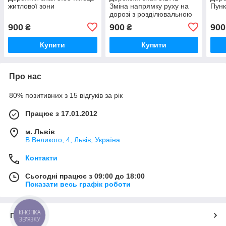
житлової зони
Зміна напрямку руху на
Пунк
дорозі з розділювальною
смугою
900
900
900
₴
₴
Купити
Купити
Про нас
80% позитивних з 15 відгуків за рік
Працює з 17.01.2012
м. Львів
В.Великого, 4, Львів, Україна
Контакти
Сьогодні працює з 09:00 до 18:00
Показати весь графік роботи
КНОПКА
Про нас
ЗВ'ЯЗКУ