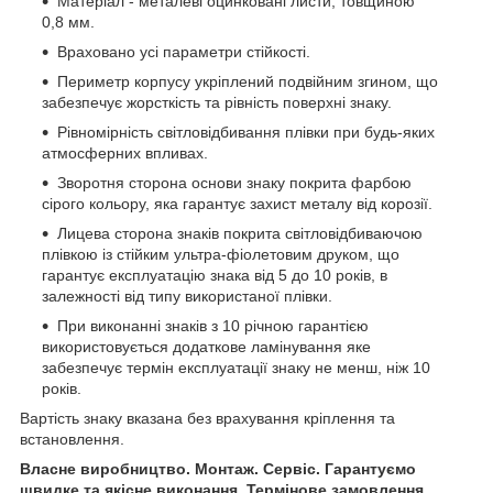
Матеріал - металеві оцинковані листи, товщиною
0,8 мм.
Враховано усі параметри стійкості.
Периметр корпусу укріплений подвійним згином, що
забезпечує жорсткість та рівність поверхні знаку.
Рівномірність світловідбивання плівки при будь-яких
атмосферних впливах.
Зворотня сторона основи знаку покрита фарбою
сірого кольору, яка гарантує захист металу від корозії.
Лицева сторона знаків покрита світловідбиваючою
плівкою із стійким ультра-фіолетовим друком, що
гарантує експлуатацію знака від 5 до 10 років, в
залежності від типу використаної плівки.
При виконанні знаків з 10 річною гарантією
використовується додаткове ламінування яке
забезпечує термін експлуатації знаку не менш, ніж 10
років.
Вартість знаку вказана без врахування кріплення та
встановлення.
Власне виробництво. Монтаж. Сервіс. Гарантуємо
швидке та якісне виконання. Термінове замовлення.