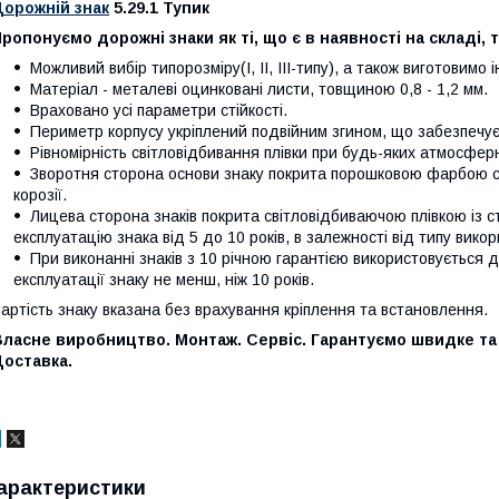
Дорожній знак
5.29.1 Тупик
ропонуємо дорожні знаки як ті, що є в наявності на складі, 
Можливий вибір типорозміру(І, ІІ, ІІІ-типу), а також виготовимо
Матеріал - металеві оцинковані листи, товщиною 0,8 - 1,2 мм.
Враховано усі параметри стійкості.
Периметр корпусу укріплений подвійним згином, що забезпечує ж
Рівномірність світловідбивання плівки при будь-яких атмосфер
Зворотня сторона основи знаку покрита порошковою фарбою сір
корозії.
Лицева сторона знаків покрита світловідбиваючою плівкою із 
експлуатацію знака від 5 до 10 років, в залежності від типу викор
При виконанні знаків з 10 річною гарантією використовується 
експлуатації знаку не менш, ніж 10 років.
артість знаку вказана без врахування кріплення та встановлення.
Власне виробництво. Монтаж. Сервіс. Гарантуємо швидке та
Доставка.
арактеристики