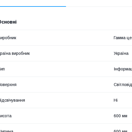
Основні
иробник
Гамма це
раїна виробник
Україна
ип
Інформац
оверхня
Світлові
ідсвічування
Ні
исота
600 мм
Ширина
600 мм