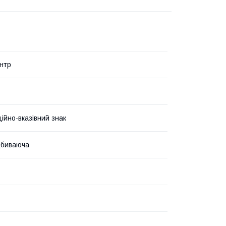
нтр
ійно-вказівний знак
дбиваюча