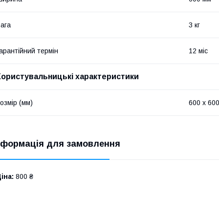
ага
3 кг
арантійний термін
12 міс
Користувальницькі характеристики
озмір (мм)
600 х 60
нформація для замовлення
іна:
800 ₴