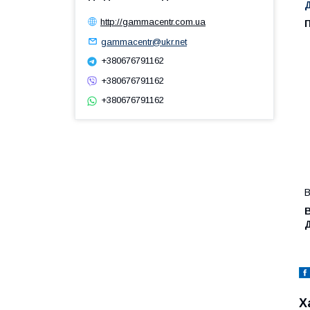
http://gammacentr.com.ua
П
gammacentr@ukr.net
+380676791162
+380676791162
+380676791162
В
Х