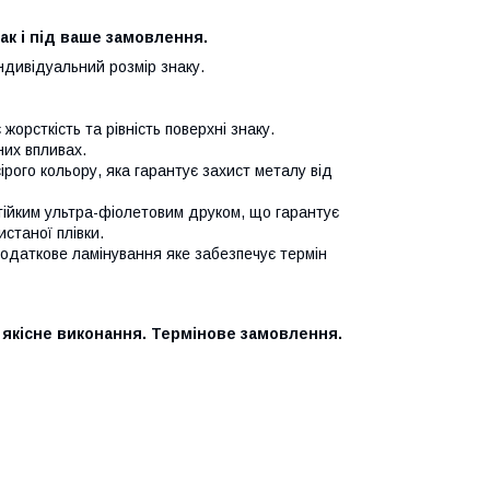
так і під ваше замовлення.
 індивідуальний розмір знаку.
орсткість та рівність поверхні знаку.
них впливах.
ого кольору, яка гарантує захист металу від
стійким ультра-фіолетовим друком, що гарантує
истаної плівки.
додаткове ламінування яке забезпечує термін
 якісне виконання. Термінове замовлення.