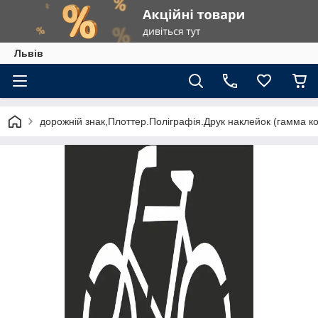
Львів
дорожній знак,Плоттер.Поліграфія.Друк наклейок (гамма к