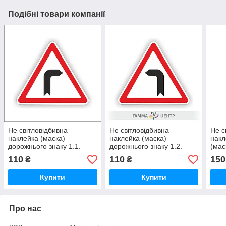
Подібні товари компанії
Не світловідбивна
Не світловідбивна
Не с
наклейка (маска)
наклейка (маска)
накл
дорожнього знаку 1.1.
дорожнього знаку 1.2.
(мас
Небезпечний поворот
Небезпечний поворот
4.15
110
110
150
₴
₴
праворуч
ліворуч
вело
Купити
Купити
Про нас