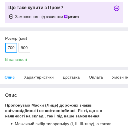
Що таке купити з Пром?
Замовлення під захистом
Розмір (мм)
700
900
В наявності
Опис
Характеристики
Доставка
Оплата
Умови п
Опис
Пропонуємо Маски (Лице) дорожніх знаків
світловідбивні і не світловідбивні. Як ті, що є в
наявності на складі, так і під ваше замовлення.
Можливий вибір типорозміру (І, ІІ, ІІІ-типу), а також