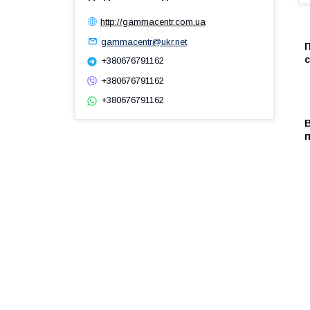
http://gammacentr.com.ua
gammacentr@ukr.net
П
с
+380676791162
+380676791162
+380676791162