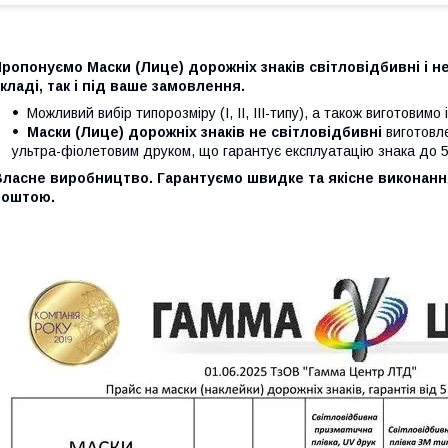
ропонуємо Маски (Лице) дорожніх знаків світловідбивні і не 
кладі, так і під ваше замовлення.
Можливий вибір типорозміру (І, ІІ, ІІІ-типу), а також виготовим
Маски (Лице) дорожніх знаків не світловідбивні
виготовле
ультра-фіолетовим друком, що гарантує експлуатацію знака до 5 
Власне виробництво. Гарантуємо швидке та якісне виконанн
поштою.