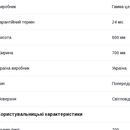
иробник
Гамма це
арантійний термін
24 міс
исота
600 мм
Ширина
700 мм
раїна виробник
Україна
ип
Попередж
оверхня
Світлові
Користувальницькі характеристики
озмір (мм)
700