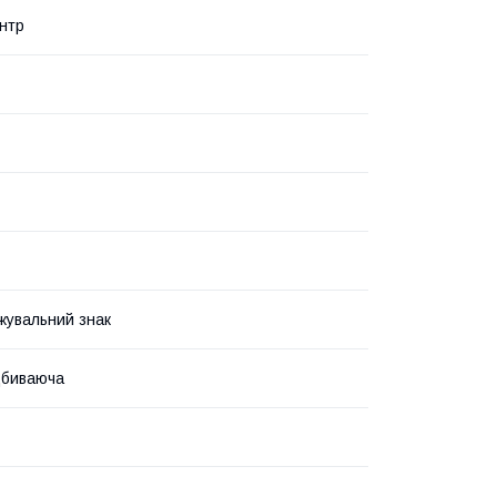
нтр
увальний знак
дбиваюча