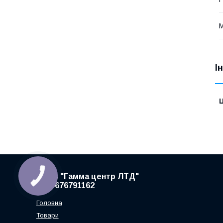
М
І
Ц
ТзОВ "Гамма центр ЛТД"
+380676791162
Головна
Товари