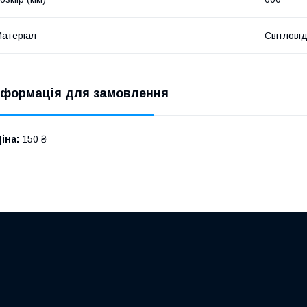
атеріал
Світлові
нформація для замовлення
іна:
150 ₴