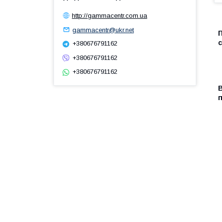
http://gammacentr.com.ua
gammacentr@ukr.net
П
с
+380676791162
+380676791162
+380676791162