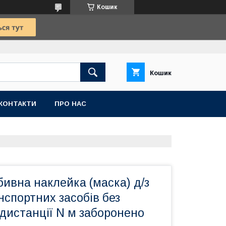
Кошик
Кошик
КОНТАКТИ
ПРО НАС
бивна наклейка (маска) д/з
анспортних засобів без
дистанції N м заборонено