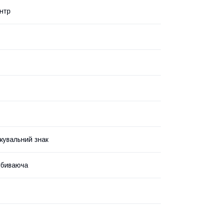
нтр
увальний знак
дбиваюча