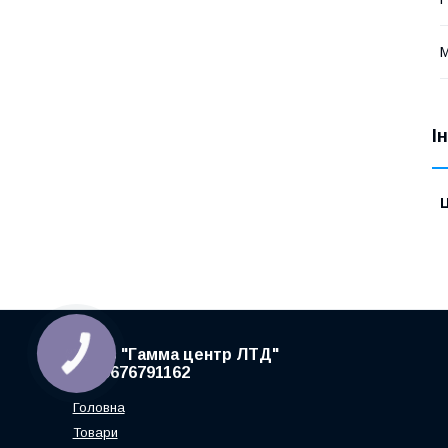
М
І
Ц
ТзОВ "Гамма центр ЛТД"
+380676791162
Головна
Товари