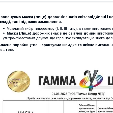
ропонуємо Маски (Лице) дорожніх знаків світловідбивні і не 
кладі, так і під ваше замовлення.
Можливий вибір типорозміру (І, ІІ, ІІІ-типу), а також виготовим
Маски (Лице) дорожніх знаків не світловідбивні
виготовле
ультра-фіолетовим друком, що гарантує експлуатацію знака до 5 
Власне виробництво. Гарантуємо швидке та якісне виконанн
поштою.