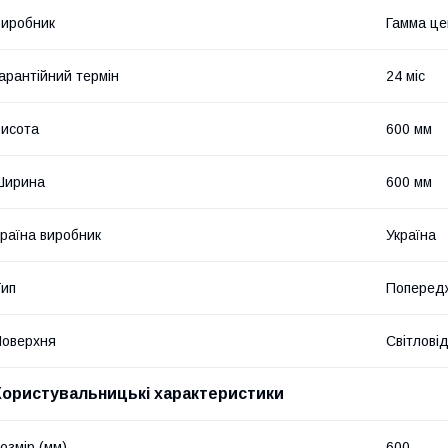
иробник
Гамма це
арантійний термін
24 міс
исота
600 мм
Ширина
600 мм
раїна виробник
Україна
ип
Попередж
оверхня
Світлові
Користувальницькі характеристики
озмір (мм)
600