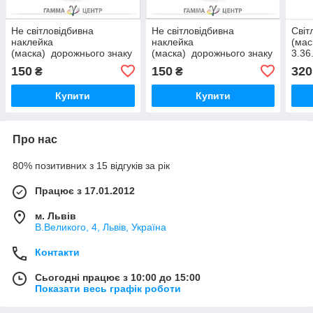
Не світловідбивна
Не світловідбивна
Світ
наклейка
наклейка
(мас
(маска) дорожнього знаку
(маска) дорожнього знаку
3.36
3.21. В'їзд заборонено
3.1. Рух заборонено
в не
150
150
320
₴
₴
Купити
Купити
Про нас
80% позитивних з 15 відгуків за рік
Працює з 17.01.2012
м. Львів
В.Великого, 4, Львів, Україна
Контакти
Сьогодні працює з 10:00 до 15:00
Показати весь графік роботи