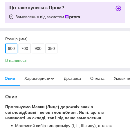
Що таке купити з Пром?
Замовлення під захистом
Розмір (мм)
600
700
900
350
В наявності
Опис
Характеристики
Доставка
Оплата
Умови п
Опис
Пропонуємо Маски (Лице) дорожніх знаків
світловідбивні і не світловідбивні. Як ті, що є в
наявності на складі, так і під ваше замовлення.
Можливий вибір типорозміру (І, ІІ, ІІІ-типу), а також