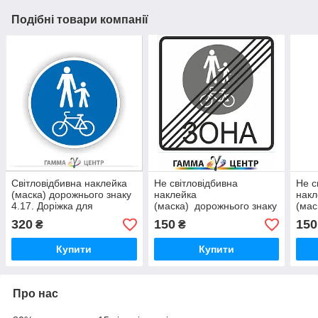
Подібні товари компанії
Світловідбивна наклейка
Не світловідбивна
Не с
(маска) дорожнього знаку
наклейка
накл
4.17. Доріжка для
(маска) дорожнього знаку
(мас
пішоходів і велосипедистів
5.91 Кінець зони для
4.19
320
150
150
₴
₴
пішоходів та
верш
велосипедистів
Купити
Купити
Про нас