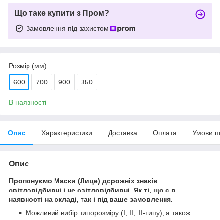
Що таке купити з Пром?
Замовлення під захистом
Розмір (мм)
600
700
900
350
В наявності
Опис
Характеристики
Доставка
Оплата
Умови п
Опис
Пропонуємо Маски (Лице) дорожніх знаків
світловідбивні і не світловідбивні. Як ті, що є в
наявності на складі, так і під ваше замовлення.
Можливий вибір типорозміру (І, ІІ, ІІІ-типу), а також