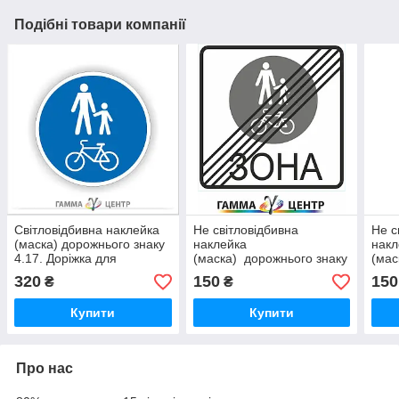
Подібні товари компанії
Світловідбивна наклейка
Не світловідбивна
Не с
(маска) дорожнього знаку
наклейка
накл
4.17. Доріжка для
(маска) дорожнього знаку
(мас
пішоходів і велосипедистів
5.91 Кінець зони для
4.19
320
150
150
₴
₴
пішоходів та
верш
велосипедистів
Купити
Купити
Про нас