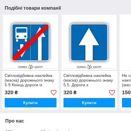
Подібні товари компанії
Світловідбивна наклейка
Світловідбивна наклейка
Не с
(маска) дорожнього знаку
(маска) дорожнього знаку
накл
5.9 Кінець дороги із
5.5. Дорога з
(мас
смугою для руху
одностороннім рухом
5.7.
320
320
150
₴
₴
маршрутних траспортних
одно
засобів
Купити
Купити
Про нас