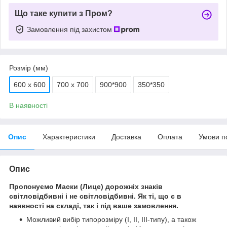
Що таке купити з Пром?
Замовлення під захистом
Розмір (мм)
600 х 600
700 х 700
900*900
350*350
В наявності
Опис
Характеристики
Доставка
Оплата
Умови п
Опис
Пропонуємо Маски (Лице) дорожніх знаків
світловідбивні і не світловідбивні. Як ті, що є в
наявності на складі, так і під ваше замовлення.
Можливий вибір типорозміру (І, ІІ, ІІІ-типу), а також