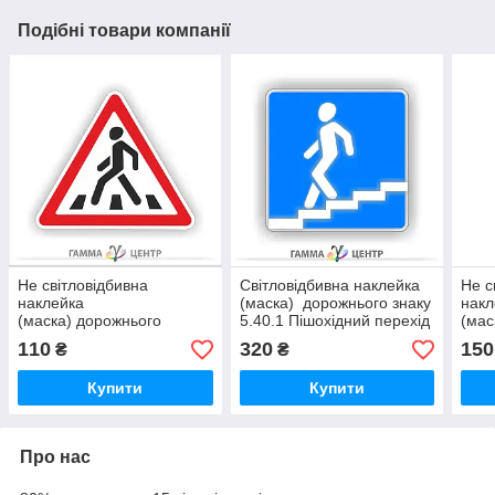
Подібні товари компанії
Не світловідбивна
Світловідбивна наклейка
Не с
наклейка
(маска) дорожнього знаку
накл
(маска) дорожнього
5.40.1 Пішохідний перехід
(мас
знаку 1.32. Пішохідний
5.41
110
320
150
₴
₴
перехід
Купити
Купити
Про нас