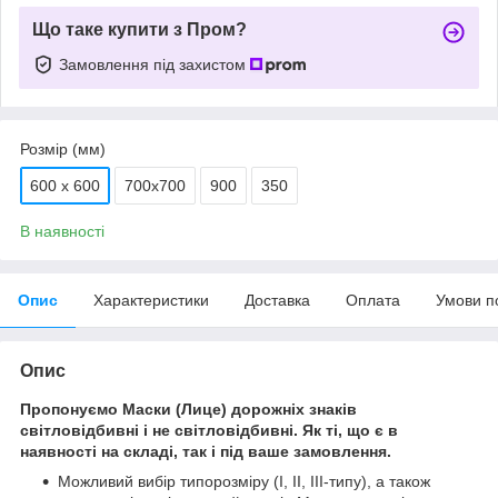
Що таке купити з Пром?
Замовлення під захистом
Розмір (мм)
600 х 600
700х700
900
350
В наявності
Опис
Характеристики
Доставка
Оплата
Умови п
Опис
Пропонуємо Маски (Лице) дорожніх знаків
світловідбивні і не світловідбивні. Як ті, що є в
наявності на складі, так і під ваше замовлення.
Можливий вибір типорозміру (І, ІІ, ІІІ-типу), а також