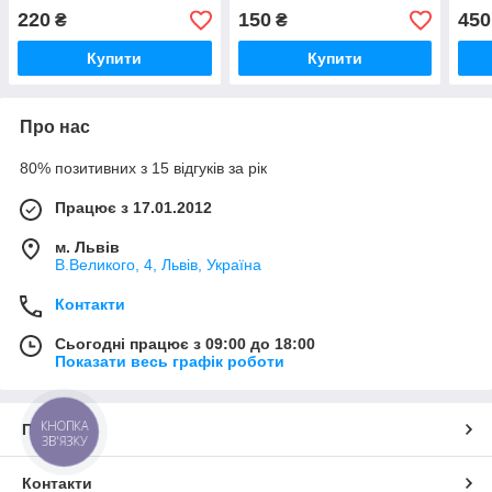
6.3 Телефон для виклику
4.6. Рух праворуч або
220
150
450
₴
₴
аварійної служби
ліворуч
Купити
Купити
Про нас
80% позитивних з 15 відгуків за рік
Працює з 17.01.2012
м. Львів
В.Великого, 4, Львів, Україна
Контакти
Сьогодні працює з 09:00 до 18:00
Показати весь графік роботи
КНОПКА
Про нас
ЗВ'ЯЗКУ
Контакти