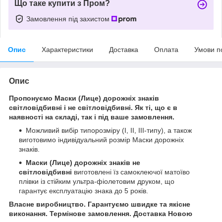
Що таке купити з Пром?
Замовлення під захистом
Опис
Характеристики
Доставка
Оплата
Умови п
Опис
Пропонуємо Маски (Лице) дорожніх знаків
світловідбивні і не світловідбивні. Як ті, що є в
наявності на складі, так і під ваше замовлення.
Можливий вибір типорозміру (І, ІІ, ІІІ-типу), а також
виготовимо індивідуальний розмір Маски дорожніх
знаків.
Маски (Лице) дорожніх знаків не
світловідбивні
виготовлені їз самоклеючої матоїво
плівки із стійким ультра-фіолетовим друком, що
гарантує експлуатацію знака до 5 років.
Власне виробництво. Гарантуємо швидке та якісне
виконання. Термінове замовлення. Доставка Новою