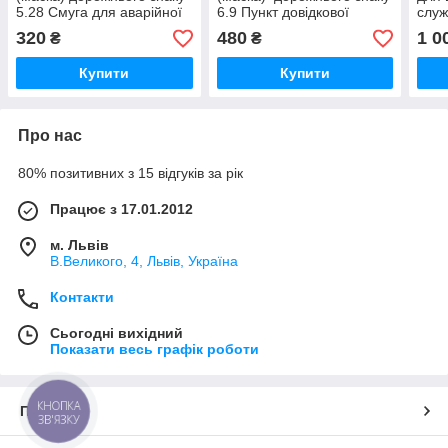
5.28 Смуга для аварійної
6.9 Пункт довідкової
слу
зупинки
служби
320
480
1 0
₴
₴
Купити
Купити
Про нас
80% позитивних з 15 відгуків за рік
Працює з 17.01.2012
м. Львів
В.Великого, 4, Львів, Україна
Контакти
Сьогодні вихідний
Показати весь графік роботи
КНОПКА
Про нас
ЗВ'ЯЗКУ