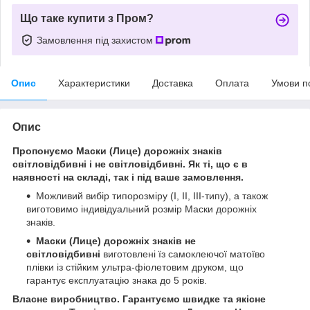
Що таке купити з Пром?
Замовлення під захистом
Опис
Характеристики
Доставка
Оплата
Умови п
Опис
Пропонуємо Маски (Лице) дорожніх знаків
світловідбивні і не світловідбивні. Як ті, що є в
наявності на складі, так і під ваше замовлення.
Можливий вибір типорозміру (І, ІІ, ІІІ-типу), а також
виготовимо індивідуальний розмір Маски дорожніх
знаків.
Маски (Лице) дорожніх знаків не
світловідбивні
виготовлені їз самоклеючої матоїво
плівки із стійким ультра-фіолетовим друком, що
гарантує експлуатацію знака до 5 років.
Власне виробництво. Гарантуємо швидке та якісне