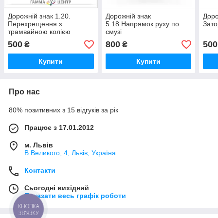
Дорожній знак 1.20.
Дорожній знак
Доро
Перехрещення з
5.18 Напрямок руху по
Зато
трамвайною колією
смузі
500
800
500
₴
₴
Купити
Купити
Про нас
80% позитивних з 15 відгуків за рік
Працює з 17.01.2012
м. Львів
В.Великого, 4, Львів, Україна
Контакти
Сьогодні вихідний
Показати весь графік роботи
КНОПКА
ЗВ'ЯЗКУ