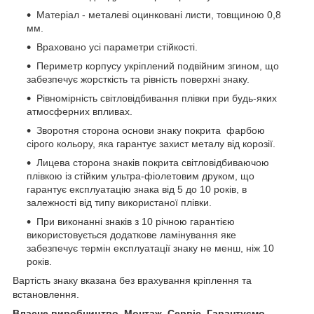
Матеріал - металеві оцинковані листи, товщиною 0,8
мм.
Враховано усі параметри стійкості.
Периметр корпусу укріплений подвійним згином, що
забезпечує жорсткість та рівність поверхні знаку.
Рівномірність світловідбивання плівки при будь-яких
атмосферних впливах.
Зворотня сторона основи знаку покрита фарбою
сірого кольору, яка гарантує захист металу від корозії.
Лицева сторона знаків покрита світловідбиваючою
плівкою із стійким ультра-фіолетовим друком, що
гарантує експлуатацію знака від 5 до 10 років, в
залежності від типу використаної плівки.
При виконанні знаків з 10 річною гарантією
використовується додаткове ламінування яке
забезпечує термін експлуатації знаку не менш, ніж 10
років.
Вартість знаку вказана без врахування кріплення та
встановлення.
Власне виробництво. Монтаж. Сервіс. Гарантуємо