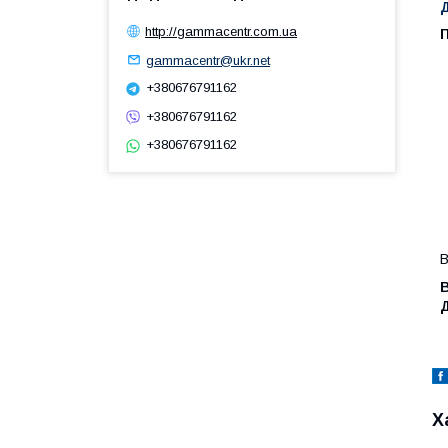
http://gammacentr.com.ua
П
gammacentr@ukr.net
+380676791162
+380676791162
+380676791162
В
Х