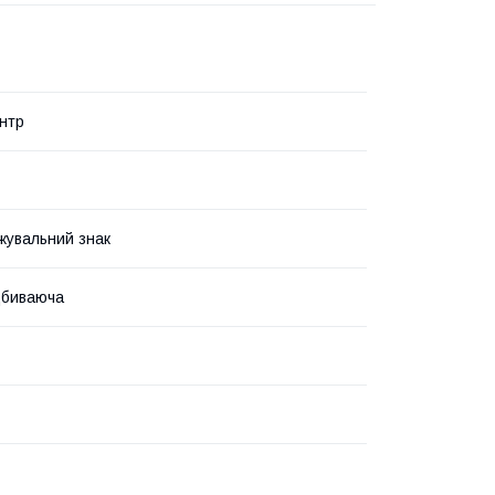
нтр
увальний знак
дбиваюча