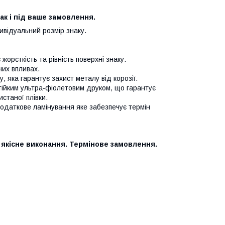
так і під ваше замовлення.
дивідуальний розмір знаку.
орсткість та рівність поверхні знаку.
них впливах.
 яка гарантує захист металу від корозії.
стійким ультра-фіолетовим друком, що гарантує
истаної плівки.
додаткове ламінування яке забезпечує термін
 якісне виконання. Термінове замовлення.