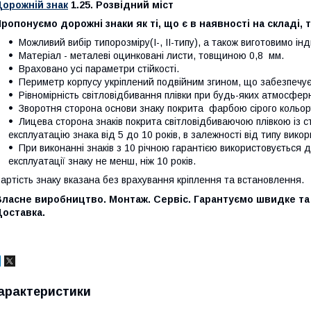
Дорожній знак
1.25. Розвідний міст
ропонуємо дорожні знаки як ті, що є в наявності на складі, 
Можливий вибір типорозміру(І-, ІІ-типу), а також виготовимо ін
Матеріал - металеві оцинковані листи, товщиною 0,8 мм.
Враховано усі параметри стійкості.
Периметр корпусу укріплений подвійним згином, що забезпечує ж
Рівномірність світловідбивання плівки при будь-яких атмосфер
Зворотня сторона основи знаку покрита фарбою сірого кольору,
Лицева сторона знаків покрита світловідбиваючою плівкою із 
експлуатацію знака від 5 до 10 років, в залежності від типу викор
При виконанні знаків з 10 річною гарантією використовується 
експлуатації знаку не менш, ніж 10 років.
артість знаку вказана без врахування кріплення та встановлення.
Власне виробництво. Монтаж. Сервіс. Гарантуємо швидке та
Доставка.
арактеристики