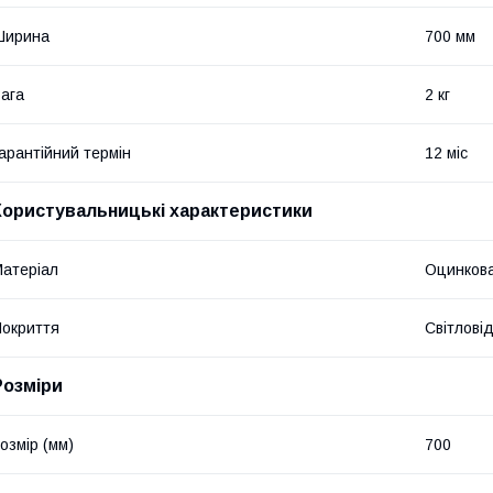
Ширина
700 мм
ага
2 кг
арантійний термін
12 міс
Користувальницькі характеристики
атеріал
Оцинкова
окриття
Світлові
Розміри
озмір (мм)
700