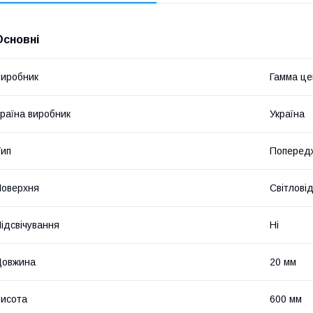
Основні
иробник
Гамма це
раїна виробник
Україна
ип
Попередж
оверхня
Світлові
ідсвічування
Ні
Довжина
20 мм
исота
600 мм