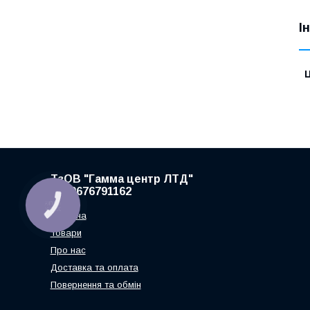
І
Ц
ТзОВ "Гамма центр ЛТД"
+380676791162
КНОПКА
ЗВ'ЯЗКУ
Головна
Товари
Про нас
Доставка та оплата
Повернення та обмін