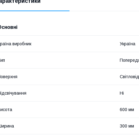
арактеристики
Основні
раїна виробник
Україна
ип
Попередж
оверхня
Світлові
ідсвічування
Ні
исота
600 мм
Ширина
300 мм