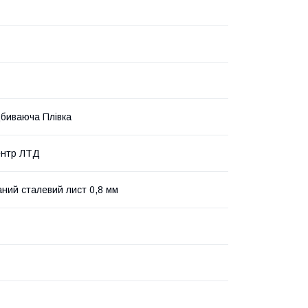
дбиваюча Плівка
ентр ЛТД
ний сталевий лист 0,8 мм