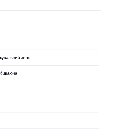
увальний знак
дбиваюча