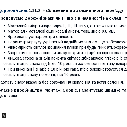
Дорожній знак
1.31.2. Наближення до залізничного переїзду
ропонуємо дорожні знаки як ті, що є в наявності на складі, 
Можливий вибір типорозміру(І-, ІІ-, ІІІ-типу), а також виготовим
Матеріал - металеві оцинковані листи, товщиною 0,8 мм.
Враховано усі параметри стійкості.
Периметр корпусу укріплений подвійним згином, що забезпечує ж
Рівномірність світловідбивання плівки при будь-яких атмосфер
Зворотня сторона основи знаку покрита фарбою сірого кольору,
Лицева сторона знаків покрита світловідбиваючою плівкою із 
експлуатацію знака від 5 до 10 років, в залежності від типу викор
При виконанні знаків з 10 річною гарантією використовується 
експлуатації знаку не менш, ніж 10 років.
артість знаку вказана без врахування кріплення та встановлення.
Власне виробництво. Монтаж. Сервіс. Гарантуємо швидке та
Доставка.