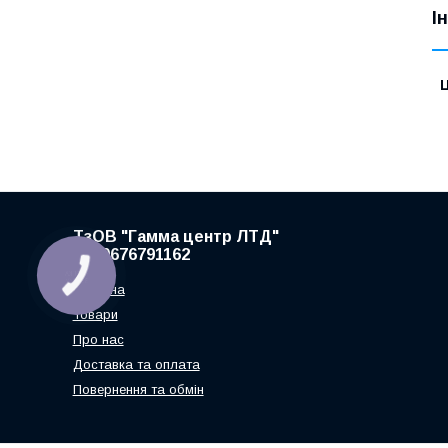
І
Ц
ТзОВ "Гамма центр ЛТД"
+380676791162
Головна
Товари
Про нас
Доставка та оплата
Повернення та обмін