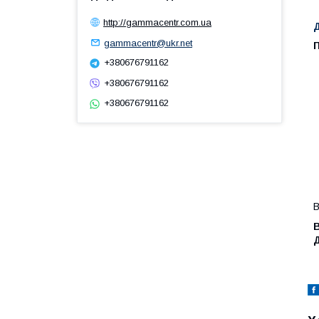
http://gammacentr.com.ua
gammacentr@ukr.net
П
+380676791162
+380676791162
+380676791162
В