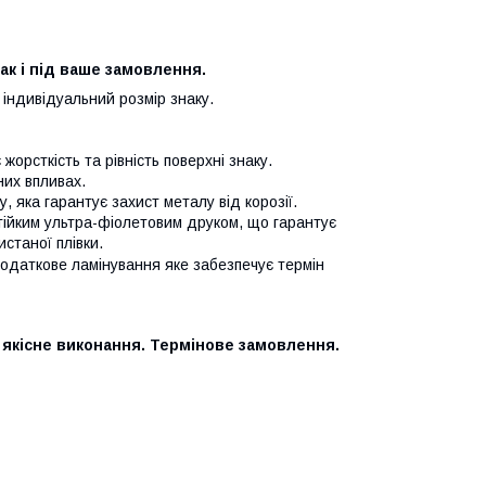
так і під ваше замовлення.
о індивідуальний розмір знаку.
орсткість та рівність поверхні знаку.
них впливах.
 яка гарантує захист металу від корозії.
стійким ультра-фіолетовим друком, що гарантує
истаної плівки.
додаткове ламінування яке забезпечує термін
 якісне виконання. Термінове замовлення.