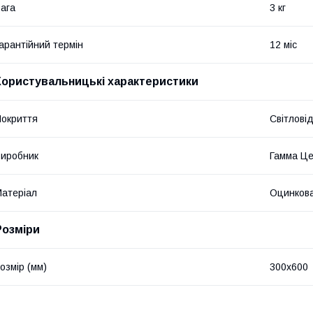
ага
3 кг
арантійний термін
12 міс
Користувальницькі характеристики
окриття
Світлові
иробник
Гамма Ц
атеріал
Оцинкова
Розміри
озмір (мм)
300х600