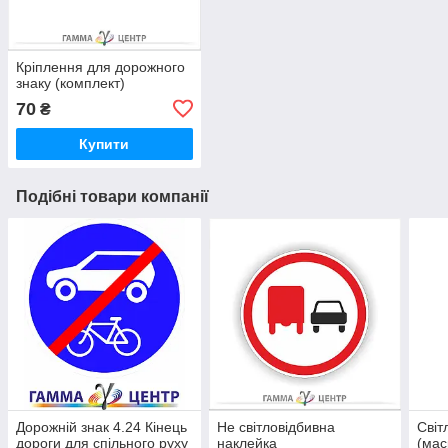
Кріплення для дорожного
знаку (комплект)
70
₴
Купити
Подібні товари компанії
Дорожній знак 4.24 Кінець
Не світловідбивна
Світ
дороги для спільного руху
наклейка
(мас