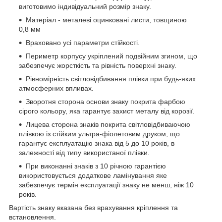
виготовимо індивідуальний розмір знаку.
Матеріал - металеві оцинковані листи, товщиною
0,8 мм
Враховано усі параметри стійкості.
Периметр корпусу укріплений подвійним згином, що
забезпечує жорсткість та рівність поверхні знаку.
Рівномірність світловідбивання плівки при будь-яких
атмосферних впливах.
Зворотня сторона основи знаку покрита фарбою
сірого кольору, яка гарантує захист металу від корозії.
Лицева сторона знаків покрита світловідбиваючою
плівкою із стійким ультра-фіолетовим друком, що
гарантує експлуатацію знака від 5 до 10 років, в
залежності від типу використаної плівки.
При виконанні знаків з 10 річною гарантією
використовується додаткове ламінування яке
забезпечує термін експлуатації знаку не менш, ніж 10
років.
Вартість знаку вказана без врахування кріплення та
встановлення.