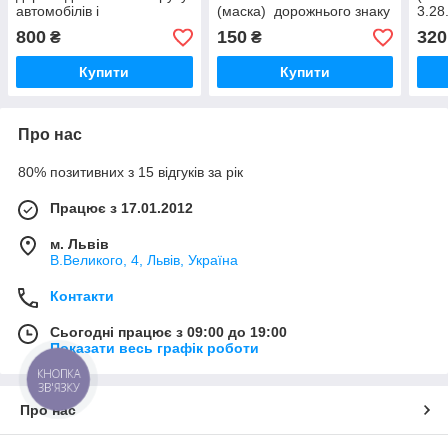
автомобілів і
(маска) дорожнього знаку
3.28
велосипедистів
3.27. Обгін вантажним
обго
800
150
320
₴
₴
автомобілям заборонено
авто
Купити
Купити
Про нас
80% позитивних з 15 відгуків за рік
Працює з 17.01.2012
м. Львів
В.Великого, 4, Львів, Україна
Контакти
Сьогодні працює з 09:00 до 19:00
Показати весь графік роботи
КНОПКА
ЗВ'ЯЗКУ
Про нас