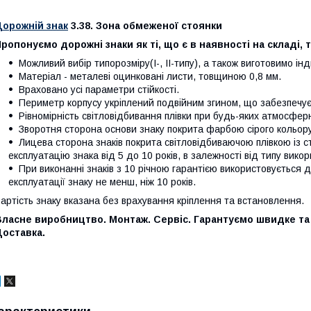
Дорожній знак
3.38. Зона обмеженої стоянки
ропонуємо дорожні знаки як ті, що є в наявності на складі, 
Можливий вибір типорозміру(І-, ІІ-типу), а також виготовимо ін
Матеріал - металеві оцинковані листи, товщиною 0,8 мм.
Враховано усі параметри стійкості.
Периметр корпусу укріплений подвійним згином, що забезпечує ж
Рівномірність світловідбивання плівки при будь-яких атмосфер
Зворотня сторона основи знаку покрита фарбою сірого кольору,
Лицева сторона знаків покрита світловідбиваючою плівкою із 
експлуатацію знака від 5 до 10 років, в залежності від типу викор
При виконанні знаків з 10 річною гарантією використовується 
експлуатації знаку не менш, ніж 10 років.
артість знаку вказана без врахування кріплення та встановлення.
Власне виробництво. Монтаж. Сервіс. Гарантуємо швидке та
Доставка.