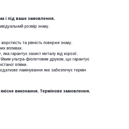
так і під ваше замовлення.
дивідуальний розмір знаку.
орсткість та рівність поверхні знаку.
них впливах.
 яка гарантує захист металу від корозії.
стійким ультра-фіолетовим друком, що гарантує
истаної плівки.
додаткове ламінування яке забезпечує термін
 якісне виконання. Термінове замовлення.