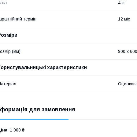
ага
4 кг
арантійний термін
12 міс
Розміри
озмір (мм)
900 x 60
Користувальницькі характеристики
атеріал
Оцинкова
нформація для замовлення
іна:
1 000 ₴