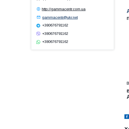
http://gammacentr.com.ua
gammacentr@ukr.net
П
+380676791162
+380676791162
+380676791162
В