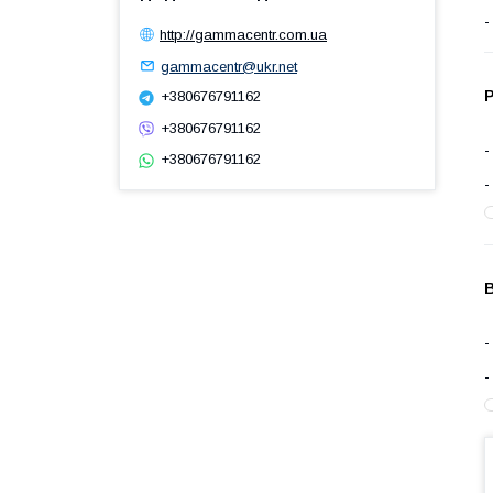
http://gammacentr.com.ua
gammacentr@ukr.net
Р
+380676791162
+380676791162
+380676791162