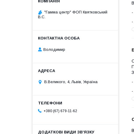
В
"Гамма центр" ФОП Квятковський
В.С.
Володимир
Б
О
П
З
В.Великого, 4, Львів, Україна
+380 (67) 679-11-62
В