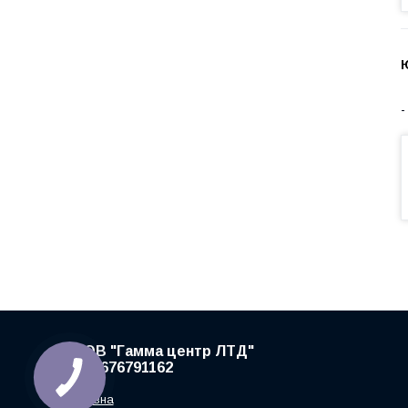
ТзОВ "Гамма центр ЛТД"
+380676791162
Головна