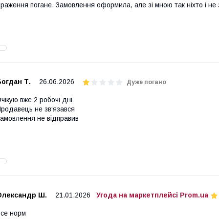
раження погане. Замовлення оформила, але зі мною так ніхто і не з
огдан Т.
26.06.2026
Дуже погано
чікую вже 2 робочі дні
родавець не зв‘язався
амовлення не відправив
Олександр Ш.
21.01.2026
Угода на маркетплейсі Prom.ua
се норм